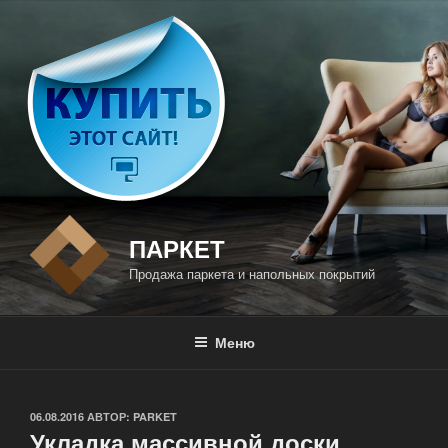
Перейти
к
содержимому
ПАРКЕТ
Продажа паркета и напольных покрытий
Меню
ОПУБЛИКОВАНО
06.08.2016
АВТОР:
PARKET
Укладка массивной доски